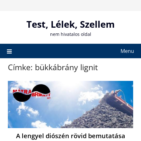
Skip
to
content
Test, Lélek, Szellem
nem hivatalos oldal
Menu
Címke:
bükkábrány lignit
A lengyel diószén rövid bemutatása