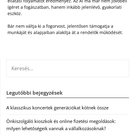
ellátási folyamatot eredményez. Az AI ma már nem jövőbeli
ígéret a fogászatban, hanem inkább jelenlévő, gyakorlati
eszköz.
Bár nem váltja ki a fogorvost, jelentősen támogatja a
munkáját és alapjaiban alakítja át a rendelők működését.
KERESÉS:
Legutóbbi bejegyzések
A klasszikus koncertek generációkat kötnek össze
Önkiszolgáló kioszkok és online fizetési megoldások:
milyen lehetőségeik vannak a vállalkozásoknak?