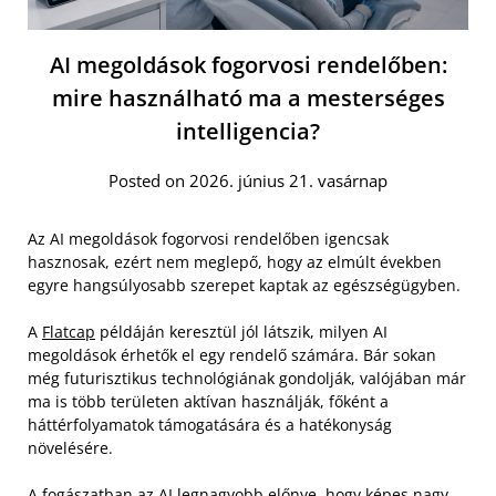
AI megoldások fogorvosi rendelőben:
mire használható ma a mesterséges
intelligencia?
Posted on 2026. június 21. vasárnap
Az AI megoldások fogorvosi rendelőben igencsak
hasznosak, ezért nem meglepő, hogy az elmúlt években
egyre hangsúlyosabb szerepet kaptak az egészségügyben.
A
Flatcap
példáján keresztül jól látszik, milyen AI
megoldások érhetők el egy rendelő számára. Bár sokan
még futurisztikus technológiának gondolják, valójában már
ma is több területen aktívan használják, főként a
háttérfolyamatok támogatására és a hatékonyság
növelésére.
A fogászatban az AI legnagyobb előnye, hogy képes nagy