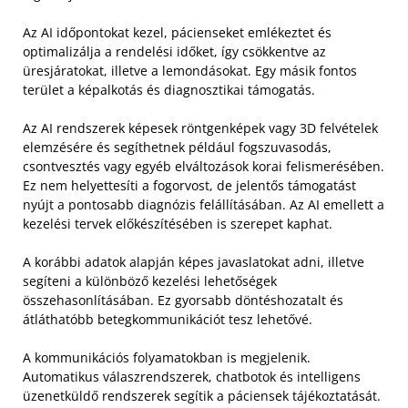
Az AI időpontokat kezel, pácienseket emlékeztet és
optimalizálja a rendelési időket, így csökkentve az
üresjáratokat, illetve a lemondásokat. Egy másik fontos
terület a képalkotás és diagnosztikai támogatás.
Az AI rendszerek képesek röntgenképek vagy 3D felvételek
elemzésére és segíthetnek például fogszuvasodás,
csontvesztés vagy egyéb elváltozások korai felismerésében.
Ez nem helyettesíti a fogorvost, de jelentős támogatást
nyújt a pontosabb diagnózis felállításában. Az AI emellett a
kezelési tervek előkészítésében is szerepet kaphat.
A korábbi adatok alapján képes javaslatokat adni, illetve
segíteni a különböző kezelési lehetőségek
összehasonlításában. Ez gyorsabb döntéshozatalt és
átláthatóbb betegkommunikációt tesz lehetővé.
A kommunikációs folyamatokban is megjelenik.
Automatikus válaszrendszerek, chatbotok és intelligens
üzenetküldő rendszerek segítik a páciensek tájékoztatását.