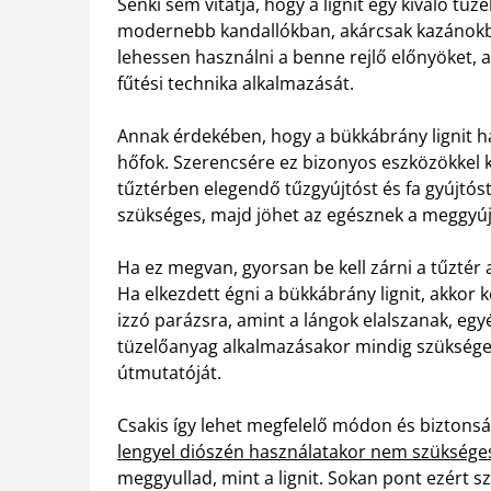
Senki sem vitatja, hogy a lignit egy kiváló tü
modernebb kandallókban, akárcsak kazánokb
lehessen használni a benne rejlő előnyöket, 
fűtési technika alkalmazását.
Annak érdekében, hogy a bükkábrány lignit h
hőfok. Szerencsére ez bizonyos eszközökkel kö
tűztérben elegendő tűzgyújtóst és fa gyújtós
szükséges, majd jöhet az egésznek a meggyúj
Ha ez megvan, gyorsan be kell zárni a tűztér 
Ha elkezdett égni a bükkábrány lignit, akkor ke
izzó parázsra, amint a lángok elalszanak, egyé
tüzelőanyag alkalmazásakor mindig szükséges
útmutatóját.
Csakis így lehet megfelelő módon és biztonság
lengyel diószén használatakor nem szüksége
meggyullad, mint a lignit. Sokan pont ezért s