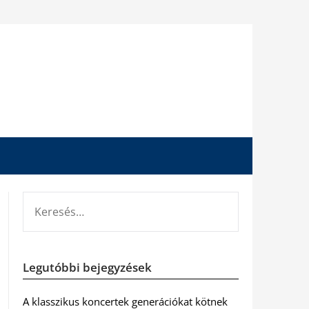
KERESÉS:
Legutóbbi bejegyzések
A klasszikus koncertek generációkat kötnek