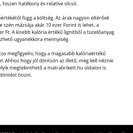
, hiszen hatékony és relatíve olcsó.
tőértékétől függ a költség. Az árak nagyon eltérőek
 szén mázsája akár 10 ezer Forint is lehet, a
 Ft. A kisebb kalória értékű lignitből a tüzelőanyag
ezhető ugyanekkora mennyiség.
os megfigyelni, hogy a magasabb kalóriaértékű
. Ahhoz hogy jól döntsön az illető, meg kell néznie
lyik megtekinthető a matrabrikett.hu oldalon is.
döntést hozni.