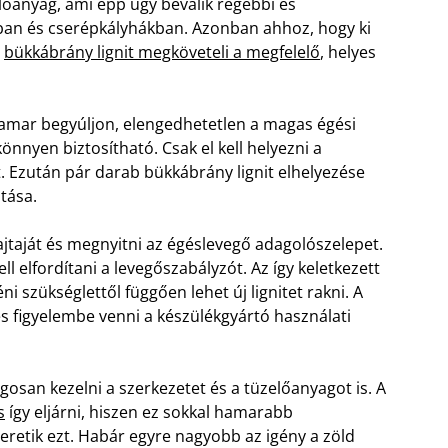
zelőanyag, ami épp úgy beválik régebbi és
an és cserépkályhákban. Azonban ahhoz, hogy ki
a
bükkábrány lignit megköveteli a megfelelő
, helyes
amar begyúljon, elengedhetetlen a magas égési
nnyen biztosítható. Csak el kell helyezni a
t. Ezután pár darab bükkábrány lignit elhelyezése
tása.
ajtaját és megnyitni az égéslevegő adagolószelepet.
ll elfordítani a levegőszabályzót. Az így keletkezett
ni szükséglettől függően lehet új lignitet rakni. A
 figyelembe venni a készülékgyártó használati
osan kezelni a szerkezetet és a tüzelőanyagot is. A
s
így eljárni, hiszen ez sokkal hamarabb
zeretik ezt. Habár egyre nagyobb az igény a zöld