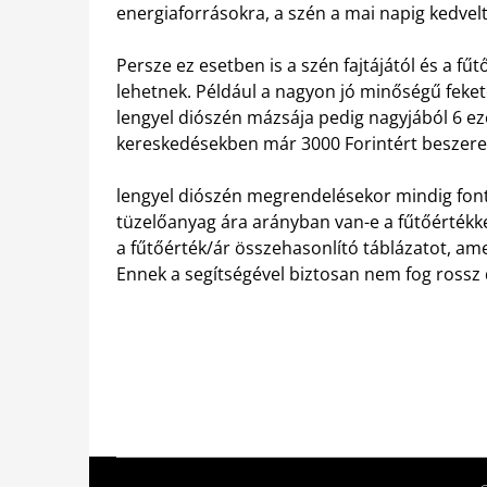
energiaforrásokra, a szén a mai napig kedvelt
Persze ez esetben is a szén fajtájától és a fű
lehetnek. Például a nagyon jó minőségű fekete
lengyel diószén mázsája pedig nagyjából 6 ezer
kereskedésekben már 3000 Forintért beszer
lengyel diószén megrendelésekor mindig font
tüzelőanyag ára arányban van-e a fűtőértékkel
a fűtőérték/ár összehasonlító táblázatot, ame
Ennek a segítségével biztosan nem fog rossz 