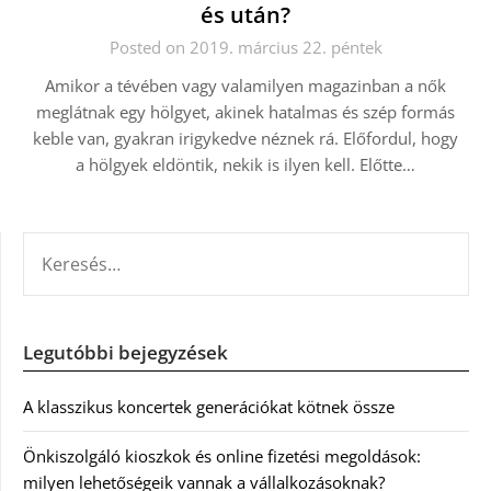
és után?
Posted on 2019. március 22. péntek
Amikor a tévében vagy valamilyen magazinban a nők
meglátnak egy hölgyet, akinek hatalmas és szép formás
keble van, gyakran irigykedve néznek rá. Előfordul, hogy
a hölgyek eldöntik, nekik is ilyen kell. Előtte…
KERESÉS:
Legutóbbi bejegyzések
A klasszikus koncertek generációkat kötnek össze
Önkiszolgáló kioszkok és online fizetési megoldások:
milyen lehetőségeik vannak a vállalkozásoknak?