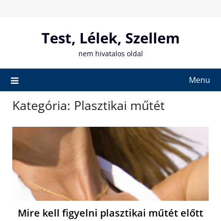
Skip
to
content
Test, Lélek, Szellem
nem hivatalos oldal
Menu
Kategória:
Plasztikai műtét
Mire kell figyelni plasztikai műtét előtt