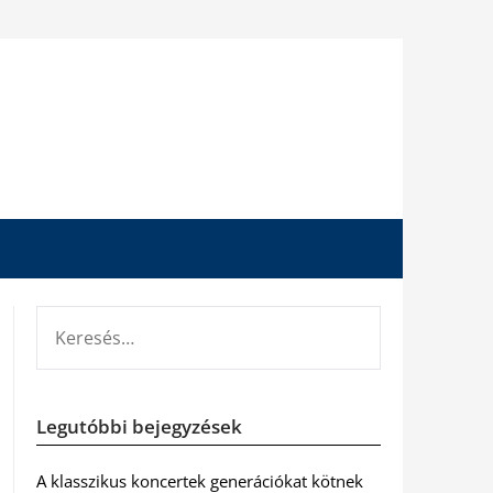
KERESÉS:
Legutóbbi bejegyzések
A klasszikus koncertek generációkat kötnek