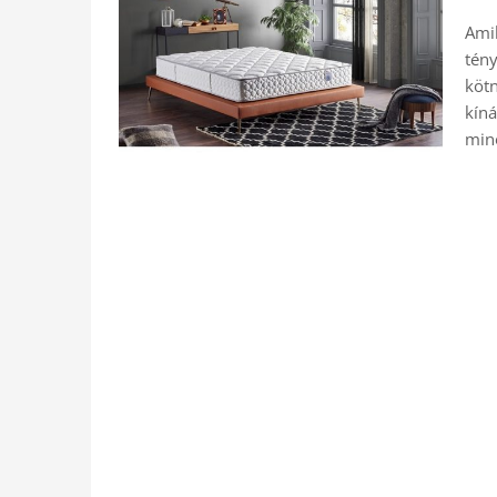
Amik
tén
kötn
kíná
min