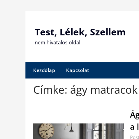
Skip
to
content
Test, Lélek, Szellem
nem hivatalos oldal
Kezdőlap
Kapcsolat
Címke:
ágy matracok
Ág
a 
Post