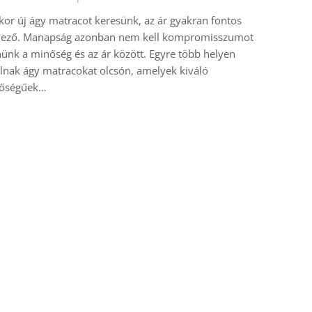
or új ágy matracot keresünk, az ár gyakran fontos
yező. Manapság azonban nem kell kompromisszumot
ünk a minőség és az ár között. Egyre több helyen
lnak ágy matracokat olcsón, amelyek kiváló
őségűek…