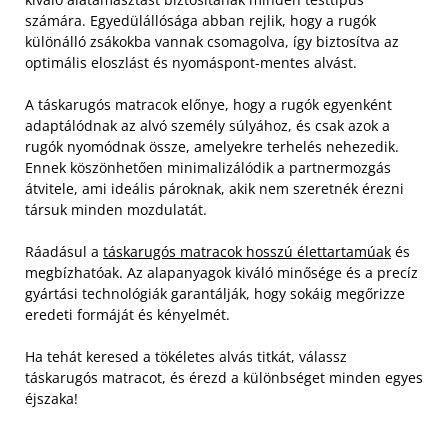
számára. Egyedülállósága abban rejlik, hogy a rugók
különálló zsákokba vannak csomagolva, így biztosítva az
optimális eloszlást és nyomáspont-mentes alvást.
A táskarugós matracok előnye, hogy a rugók egyenként
adaptálódnak az alvó személy súlyához, és csak azok a
rugók nyomódnak össze, amelyekre terhelés nehezedik.
Ennek köszönhetően minimalizálódik a partnermozgás
átvitele, ami ideális pároknak, akik nem szeretnék érezni
társuk minden mozdulatát.
Ráadásul a
táskarugós matracok hosszú élettartamúak
és
megbízhatóak. Az alapanyagok kiváló minősége és a precíz
gyártási technológiák garantálják, hogy sokáig megőrizze
eredeti formáját és kényelmét.
Ha tehát keresed a tökéletes alvás titkát, válassz
táskarugós matracot, és érezd a különbséget minden egyes
éjszaka!