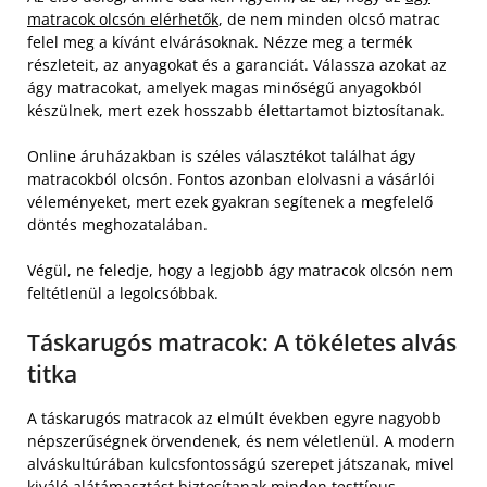
matracok olcsón elérhetők
, de nem minden olcsó matrac
felel meg a kívánt elvárásoknak. Nézze meg a termék
részleteit, az anyagokat és a garanciát. Válassza azokat az
ágy matracokat, amelyek magas minőségű anyagokból
készülnek, mert ezek hosszabb élettartamot biztosítanak.
Online áruházakban is széles választékot találhat ágy
matracokból olcsón. Fontos azonban elolvasni a vásárlói
véleményeket, mert ezek gyakran segítenek a megfelelő
döntés meghozatalában.
Végül, ne feledje, hogy a legjobb ágy matracok olcsón nem
feltétlenül a legolcsóbbak.
Táskarugós matracok: A tökéletes alvás
titka
A táskarugós matracok az elmúlt években egyre nagyobb
népszerűségnek örvendenek, és nem véletlenül. A modern
alváskultúrában kulcsfontosságú szerepet játszanak, mivel
kiváló alátámasztást biztosítanak minden testtípus