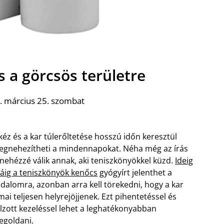
s a görcsös területre
. március 25. szombat
kéz és a kar túlerőltetése hosszú időn keresztül
gnehezítheti a mindennapokat. Néha még az írás
 nehézzé válik annak, aki teniszkönyökkel küzd.
Ideig
áig a teniszkönyök kenőcs
gyógyírt jelenthet a
jdalomra, azonban arra kell törekedni, hogy a kar
mai teljesen helyrejöjjenek. Ezt pihentetéssel és
lzott kezeléssel lehet a leghatékonyabban
goldani.