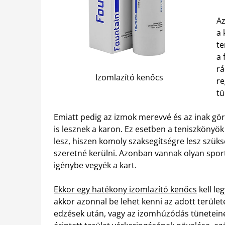
Az
a 
te
a 
rá
Izomlazító kenőcs
re
tü
Emiatt pedig az izmok merevvé és az inak gör
is lesznek a karon. Ez esetben a teniszkönyök
lesz, hiszen komoly szaksegítségre lesz szüks
szeretné kerülni. Azonban vannak olyan sport
igénybe vegyék a kart.
Ekkor egy hatékony izomlazító kenőcs
kell le
akkor azonnal be lehet kenni az adott terület
edzések után, vagy az izomhúzódás tüneteinek