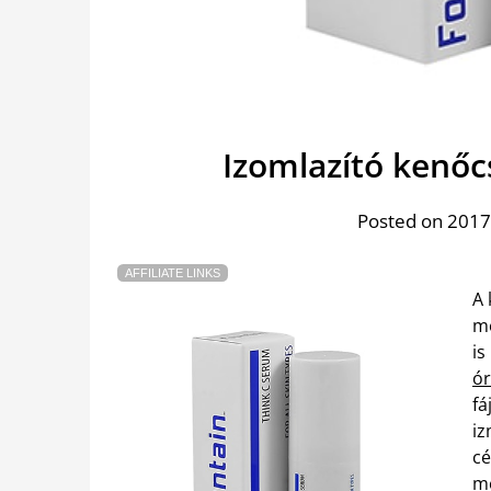
Izomlazító kenőc
Posted on 2017
AFFILIATE LINKS
A 
me
is
ór
fá
iz
cé
me