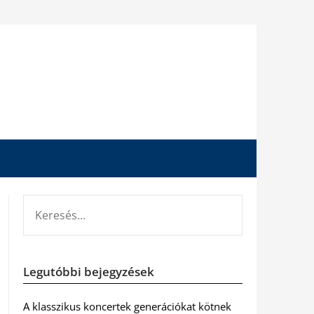
KERESÉS:
Legutóbbi bejegyzések
A klasszikus koncertek generációkat kötnek