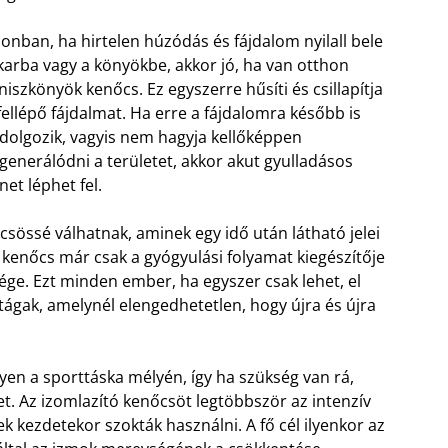
onban, ha hirtelen húzódás és fájdalom nyilall bele
karba vagy a könyökbe, akkor jó, ha van otthon
niszkönyök kenőcs. Ez egyszerre hűsíti és csillapítja
fellépő fájdalmat. Ha erre a fájdalomra később is
dolgozik, vagyis nem hagyja kellőképpen
generálódni a területet, akkor akut gyulladásos
net léphet fel.
csössé válhatnak, aminek egy idő után látható jelei
 kenőcs már csak a gyógyulási folyamat kiegészítője
ége. Ezt minden ember, ha egyszer csak lehet, el
ágak, amelynél elengedhetetlen, hogy újra és újra
gyen a sporttáska mélyén, így ha szükség van rá,
et. Az izomlazító kenőcsöt legtöbbször az intenzív
 kezdetekor szokták használni. A fő cél ilyenkor az