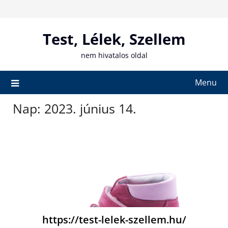
Skip
to
content
Test, Lélek, Szellem
nem hivatalos oldal
Menu
Nap:
2023. június 14.
https://test-lelek-szellem.hu/