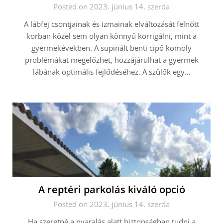
Posted on 2023. június 14. szerda
A lábfej csontjainak és izmainak elváltozását felnőtt
korban közel sem olyan könnyű korrigálni, mint a
gyermekévekben. A supinált benti cipő komoly
problémákat megelőzhet, hozzájárulhat a gyermek
lábának optimális fejlődéséhez. A szülők egy…
A reptéri parkolás kiváló opció
Posted on 2023. június 14. szerda
Ha szeretné a nyaralás alatt biztonságban tudni a