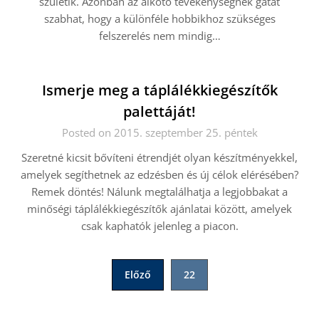
születik. Azonban az alkotó tevékenységnek gátat
szabhat, hogy a különféle hobbikhoz szükséges
felszerelés nem mindig…
Ismerje meg a táplálékkiegészítők
palettáját!
Posted on 2015. szeptember 25. péntek
Szeretné kicsit bővíteni étrendjét olyan készítményekkel,
amelyek segíthetnek az edzésben és új célok elérésében?
Remek döntés! Nálunk megtalálhatja a legjobbakat a
minőségi táplálékkiegészítők ajánlatai között, amelyek
csak kaphatók jelenleg a piacon.
Bejegyzések
Előző
22
lapozása