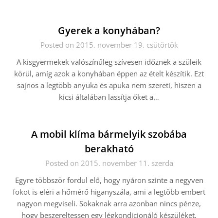
Gyerek a konyhában?
Posted on 2015. november 19. csütörtök
A kisgyermekek valószínűleg szívesen időznek a szüleik
körül, amíg azok a konyhában éppen az ételt készítik. Ezt
sajnos a legtöbb anyuka és apuka nem szereti, hiszen a
kicsi általában lassítja őket a…
A mobil klíma bármelyik szobába
berakható
Posted on 2015. november 11. szerda
Egyre többször fordul elő, hogy nyáron szinte a negyven
fokot is eléri a hőmérő higanyszála, ami a legtöbb embert
nagyon megviseli. Sokaknak arra azonban nincs pénze,
hogy beszereltessen egy légkondicionáló készüléket,