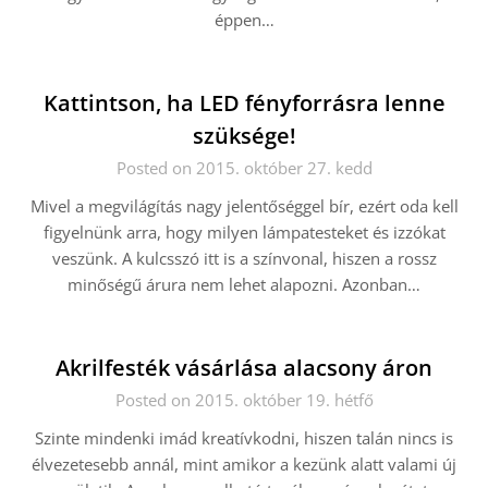
éppen…
Kattintson, ha LED fényforrásra lenne
szüksége!
Posted on 2015. október 27. kedd
Mivel a megvilágítás nagy jelentőséggel bír, ezért oda kell
figyelnünk arra, hogy milyen lámpatesteket és izzókat
veszünk. A kulcsszó itt is a színvonal, hiszen a rossz
minőségű árura nem lehet alapozni. Azonban…
Akrilfesték vásárlása alacsony áron
Posted on 2015. október 19. hétfő
Szinte mindenki imád kreatívkodni, hiszen talán nincs is
élvezetesebb annál, mint amikor a kezünk alatt valami új