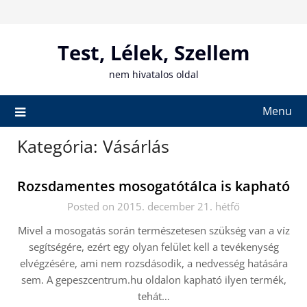
Skip
to
content
Test, Lélek, Szellem
nem hivatalos oldal
Menu
Kategória:
Vásárlás
Rozsdamentes mosogatótálca is kapható
Posted on 2015. december 21. hétfő
Mivel a mosogatás során természetesen szükség van a víz
segítségére, ezért egy olyan felület kell a tevékenység
elvégzésére, ami nem rozsdásodik, a nedvesség hatására
sem. A gepeszcentrum.hu oldalon kapható ilyen termék,
tehát…