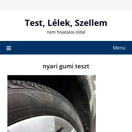
Skip
to
content
Test, Lélek, Szellem
nem hivatalos oldal
Menu
nyari gumi teszt