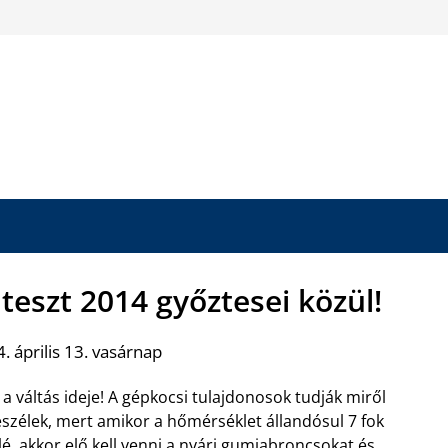
teszt 2014 győztesei közül!
. április 13. vasárnap
t a váltás ideje! A gépkocsi tulajdonosok tudják miről
szélek, mert amikor a hőmérséklet állandósul 7 fok
lé, akkor elő kell venni a nyári gumiabroncsokat és