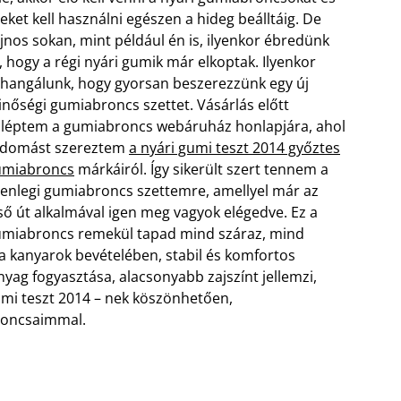
eket kell használni egészen a hideg beálltáig. De
jnos sokan, mint például én is, ilyenkor ébredünk
, hogy a régi nyári gumik már elkoptak. Ilyenkor
hangálunk, hogy gyorsan beszerezzünk egy új
nőségi gumiabroncs szettet. Vásárlás előtt
lléptem a gumiabroncs webáruház honlapjára, ahol
udomást szereztem
a nyári gumi teszt 2014 győztes
umiabroncs
márkáiról.
Így sikerült szert tennem a
lenlegi gumiabroncs szettemre, amellyel már az
ső út alkalmával igen meg vagyok elégedve. Ez a
miabroncs remekül tapad mind száraz, mind
 a kanyarok bevételében, stabil és komfortos
ag fogyasztása, alacsonyabb zajszínt jellemzi,
gumi teszt 2014 – nek köszönhetően,
roncsaimmal.