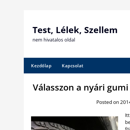
Skip
to
content
Test, Lélek, Szellem
nem hivatalos oldal
Kezdőlap
Kapcsolat
Válasszon a nyári gumi 
Posted on 2014
It
be
fö