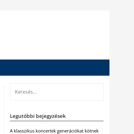
KERESÉS:
Legutóbbi bejegyzések
A klasszikus koncertek generációkat kötnek