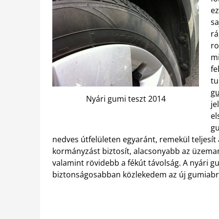
ez
sa
rá
ro
mi
fe
t
g
Nyári gumi teszt 2014
je
el
gu
nedves útfelületen egyaránt, remekül teljesít
kormányzást biztosít, alacsonyabb az üzemany
valamint rövidebb a fékút távolság. A nyári 
biztonságosabban közlekedem az új gumiab