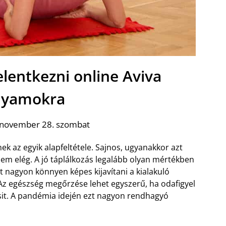
elentkezni online Aviva
lyamokra
 november 28. szombat
 az egyik alapfeltétele. Sajnos, ugyanakkor azt
m elég. A jó táplálkozás legalább olyan mértékben
 nagyon könnyen képes kijavítani a kialakuló
 Az egészség megőrzése lehet egyszerű, ha odafigyel
sit. A pandémia idején ezt nagyon rendhagyó