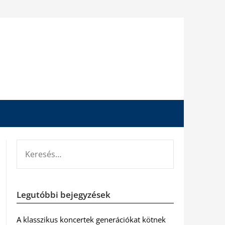
KERESÉS:
Legutóbbi bejegyzések
A klasszikus koncertek generációkat kötnek