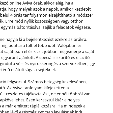
kező online Aviva órák, akkor elég, ha a
hatja, hogy melyek azok a napok, amikor kezdetét
lbelül 4 órás tanfolyamon elsajátítható a módszer
ák. Erre mód nyílik közösségben vagy otthon
a egymás bátorításával zajlik a feladatok végzése.
ne hagyja ki a bejelentkezést ezekre az órákra.
míg odahaza tölt el több időt. Valójában ez
t sajátítson el és kicsit jobban megismerje a saját
egyaránt ajánlott. A speciális szorító és ellazító
ndul a vér- és nyirokkeringés a szervezetben, így
ténő ellátottsága a sejteknek.
áció felgyorsul. Számos betegség kezelésében,
. Az Aviva tanfolyam kifejezetten a
jt részletes tájékoztatást, de ennél többről van
pköve lehet. Ezen keresztül kitér a helyes
s a már említett táplálkozásra. Ha mindezek a
óban lévő egészség gyorsan javulásnak indul.