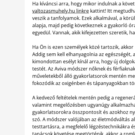
Ha kíváncsi arra, hogy mikor indulnak a követ
valtozasmuhely.hu linkre
kattint! Itt megtud
veszik a tanfolyamok. Ezek alkalmával, a körü
alapja, majd pedig következnek a gyakorló ór
egyedül. Vannak, akik kifejezetten szeretik, h
Ha Ön is ezen személyek közé tartozik, akkor 
Addig sem kell elhanyagolnia az egészségét, a
kimondottan esélyt kínál arra, hogy új dolgoka
testét. Az Aviva módszer nőknek és férfiaknak 
műveletekből álló gyakorlatsorok mentén megi
fokozódik az oxigénben és tápanyagokban tör
A kedvező feltételek mentén pedig a regener
valamint megelőzésben ugyanúgy alkalmazható
gyakorlatsorokra összpontosít és azokhoz nyú
szó. A módszer valójában az életmódváltás ala
testtartásra, a megfelelő légzéstechnikákra é
tanácsok követése megtörténik, akkor a roml