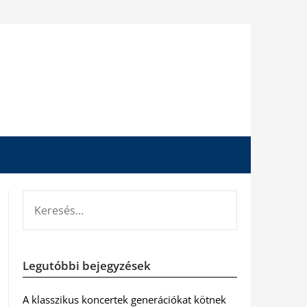
KERESÉS:
Legutóbbi bejegyzések
A klasszikus koncertek generációkat kötnek