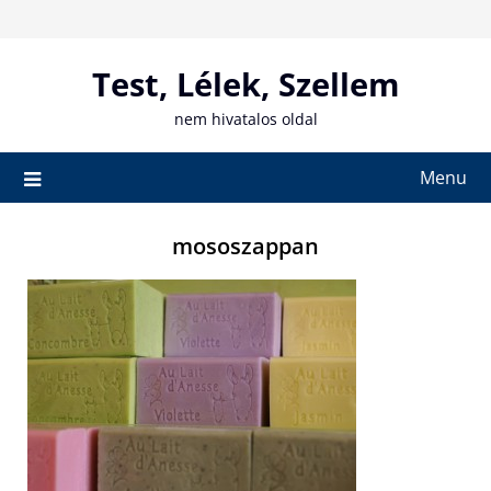
Skip
to
content
Test, Lélek, Szellem
nem hivatalos oldal
Menu
mososzappan