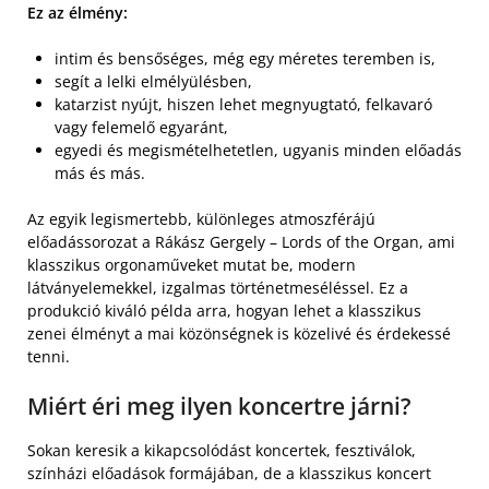
Ez az élmény:
intim és bensőséges, még egy méretes teremben is,
segít a lelki elmélyülésben,
katarzist nyújt, hiszen lehet megnyugtató, felkavaró
vagy felemelő egyaránt,
egyedi és megismételhetetlen, ugyanis minden előadás
más és más.
Az egyik legismertebb, különleges atmoszférájú
előadássorozat a Rákász Gergely – Lords of the Organ, ami
klasszikus orgonaműveket mutat be, modern
látványelemekkel, izgalmas történetmeséléssel. Ez a
produkció kiváló példa arra, hogyan lehet a klasszikus
zenei élményt a mai közönségnek is közelivé és érdekessé
tenni.
Miért éri meg ilyen koncertre járni?
Sokan keresik a kikapcsolódást koncertek, fesztiválok,
színházi előadások formájában, de a klasszikus koncert