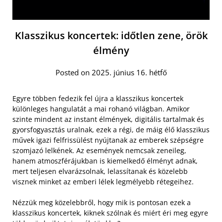
Klasszikus koncertek: időtlen zene, örök
élmény
Posted on 2025. június 16. hétfő
Egyre többen fedezik fel újra a klasszikus koncertek
különleges hangulatát a mai rohanó világban. Amikor
szinte mindent az instant élmények, digitális tartalmak és
gyorsfogyasztás uralnak, ezek a régi, de máig élő klasszikus
művek igazi felfrissülést nyújtanak az emberek szépségre
szomjazó lelkének. Az események nemcsak zeneileg,
hanem atmoszférájukban is kiemelkedő élményt adnak,
mert teljesen elvarázsolnak, lelassítanak és közelebb
visznek minket az emberi lélek legmélyebb rétegeihez.
Nézzük meg közelebbről, hogy mik is pontosan ezek a
klasszikus koncertek, kiknek szólnak és miért éri meg egyre