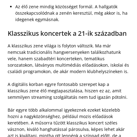
Az élő zene mindig közösséget formál. A hallgatók
összekapcsolódnak a zenén keresztül, még akkor is, ha
idegenek egymásnak.
Klasszikus koncertek a 21-ik században
A klasszikus zene világa is folyton változik. Ma már
nemcsak tradicionális hangversenyeken találkozhatunk
vele, hanem szabadtéri koncerteken, tematikus
sorozatokon, látványos multimédiás előadásokon, iskolai és
családi programokon, de akár modern klubhelyszíneken is.
A digitális korban egyre fontosabb szerepet kap a
klasszikus zene élő megtapasztalása, hiszen ez az, amit
semmilyen streaming szolgáltatás nem tud igazán pótolni.
Bár egyre több alkalommal igyekeznek ezeket közelebb
hozni a nagyközönséghez, például mozis előadások
keretében. A műsorra tűzött klasszikus koncert széles
vásznon, kiváló hanghatással párosulva, képes lehet akár
azt is kiváltani, mintha ott lennénk a színpad előtt, de a