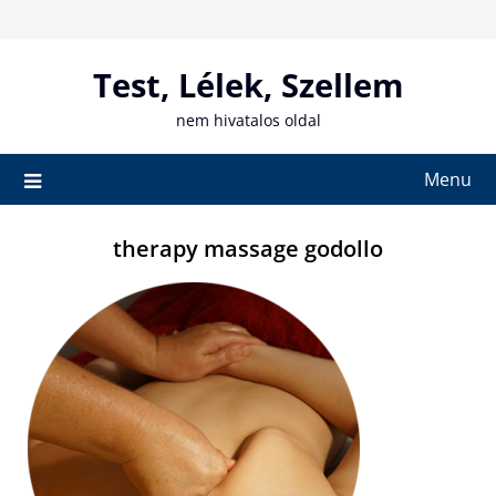
Skip
to
content
Test, Lélek, Szellem
nem hivatalos oldal
Menu
therapy massage godollo