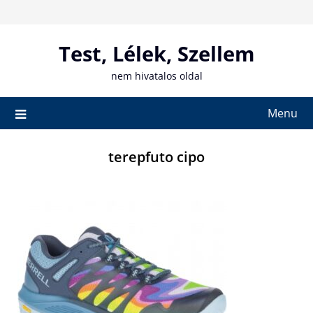
Skip
to
content
Test, Lélek, Szellem
nem hivatalos oldal
Menu
terepfuto cipo