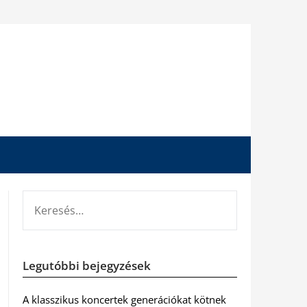
KERESÉS:
Legutóbbi bejegyzések
A klasszikus koncertek generációkat kötnek