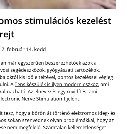
romos stimulációs kezelést
rejt
7. február 14. kedd
an már egyszerűen beszerezhetőek azok a
rvosi segédeszközök, gyógyászati tartozékok,
ajoktól kis idő elteltével, pontos kezeléssel végleg
ulni. A
Tens készülék is ilyen modern eszköz
, ami
almazható. Az elnevezés egy rövidítés, ami
ectronic Nerve Stimulation-t jelent.
t tesz, hogy a bőrön át történő elektromos ideg- és
jnos sokan szenvednek olyan problémákkal, hogy az
se nem megfelelő. Számtalan kellemetlenséget