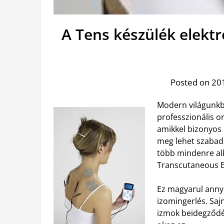
A Tens készülék elekt
Posted on 201
Modern világunkb
professzionális o
amikkel bizonyos b
meg lehet szabad
több mindenre alk
Transcutaneous El
Ez magyarul annyi
izomingerlés. Sa
izmok beidegződé