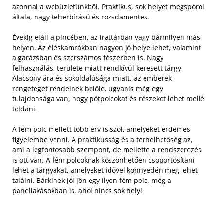
azonnal a webüzletünkből. Praktikus, sok helyet megspórol
általa, nagy teherbírású és rozsdamentes.
Évekig eláll a pincében, az irattárban vagy bármilyen más
helyen. Az éléskamrákban nagyon jó helye lehet, valamint
a garázsban és szerszámos fészerben is. Nagy
felhasználási területe miatt rendkívül keresett tárgy.
Alacsony ára és sokoldalúsága miatt, az emberek
rengeteget rendelnek belőle, ugyanis még egy
tulajdonsága van, hogy pótpolcokat és részeket lehet mellé
toldani.
A fém polc mellett több érv is szól, amelyeket érdemes
figyelembe venni. A praktikusság és a terhelhetőség az,
ami a legfontosabb szempont, de mellette a rendszerezés
is ott van. A fém polcoknak köszönhetően csoportosítani
lehet a tárgyakat, amelyeket idővel könnyedén meg lehet
találni. Bárkinek jól jön egy ilyen fém polc, még a
panellakásokban is, ahol nincs sok hely!