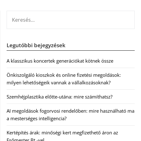
KERESÉS:
Legutóbbi bejegyzések
A klasszikus koncertek generációkat kötnek össze
Önkiszolgáló kioszkok és online fizetési megoldások:
milyen lehetőségeik vannak a vállalkozásoknak?
Szemhéjplasztika előtte-utána: mire számíthatsz?
AI megoldások fogorvosi rendelőben: mire használható ma
a mesterséges intelligencia?
Kertépítés árak: minőségi kert megfizethető áron az
Esőmester Bt.-vel