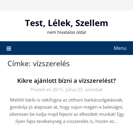
Skip
to
content
Test, Lélek, Szellem
nem hivatalos oldal
Menu
Címke:
vízszerelés
Kikre ajánlott bízni a vízszerelést?
Posted on 2015. július 25. szombat
Mielőtt bárki is nekifogna az otthoni barkácsolgatásnak,
gondolja jó alaposan át, hogy vajon megéri-e belevágni,
sikeresen be tudja majd fejezni az elkezdett munkát! Egy
ilyen fajta tevékenység a vízszerelés is, hiszen ez…