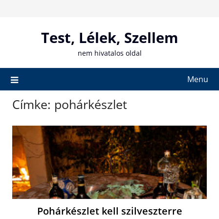
Skip
to
content
Test, Lélek, Szellem
nem hivatalos oldal
Menu
Címke:
pohárkészlet
Pohárkészlet kell szilveszterre