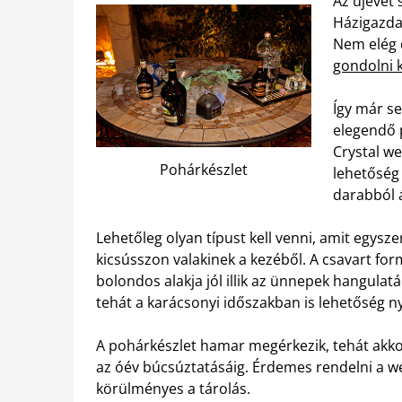
Az újévet
Házigazdak
Nem elég c
gondolni k
Így már s
elegendő 
Crystal we
Pohárkészlet
lehetőség
darabból á
Lehetőleg olyan típust kell venni, amit egysz
kicsússzon valakinek a kezéből. A csavart for
bolondos alakja jól illik az ünnepek hangulatá
tehát a karácsonyi időszakban is lehetőség ny
A pohárkészlet hamar megérkezik, tehát akkor
az óév búcsúztatásáig. Érdemes rendelni a we
körülményes a tárolás.