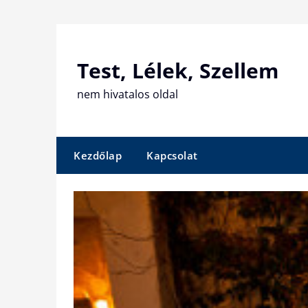
Skip
to
content
Test, Lélek, Szellem
nem hivatalos oldal
Kezdőlap
Kapcsolat