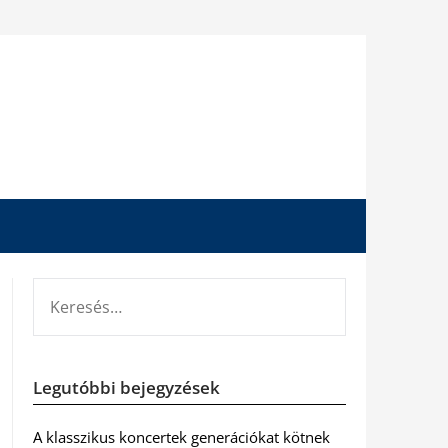
KERESÉS:
Legutóbbi bejegyzések
A klasszikus koncertek generációkat kötnek