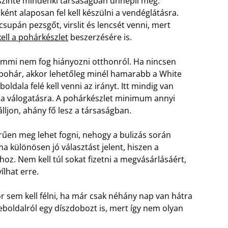
 szinte mindenki társaságban ünnepli meg.
ént alaposan fel kell készülni a vendéglátásra.
supán pezsgőt, virslit és lencsét venni, mert
ell a pohárkészlet
beszerzésére is.
emmi nem fog hiányozni otthonról. Ha nincsen
pohár, akkor lehetőleg minél hamarabb a White
boldala felé kell venni az irányt. Itt mindig van
 a válogatásra. A pohárkészlet minimum annyi
lljon, ahány fő lesz a társaságban.
erűen meg lehet fogni, nehogy a bulizás során
ma különösen jó választást jelent, hiszen a
hoz. Nem kell túl sokat fizetni a megvásárlásáért,
ílhat erre.
 sem kell félni, ha már csak néhány nap van hátra
boldalról egy díszdobozt is, mert így nem olyan