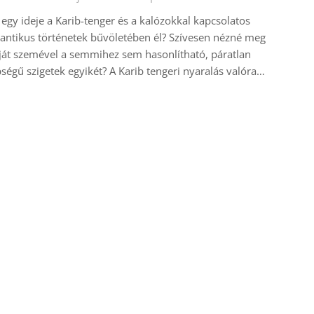
egy ideje a Karib-tenger és a kalózokkal kapcsolatos
ntikus történetek bűvöletében él? Szívesen nézné meg
ját szemével a semmihez sem hasonlítható, páratlan
ségű szigetek egyikét? A Karib tengeri nyaralás valóra…