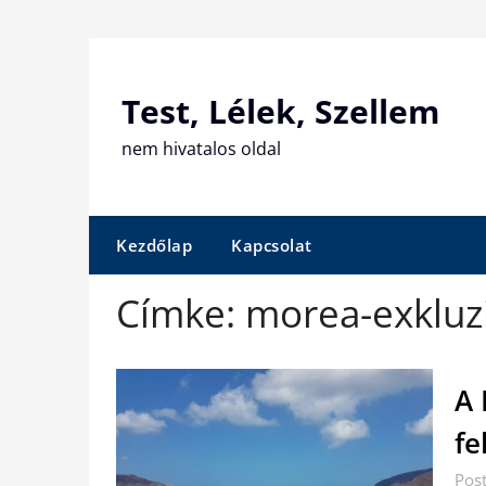
Skip
to
content
Test, Lélek, Szellem
nem hivatalos oldal
Kezdőlap
Kapcsolat
Címke:
morea-exkluz
A 
fe
Pos