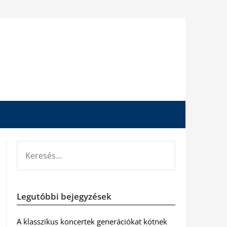
KERESÉS:
Legutóbbi bejegyzések
A klasszikus koncertek generációkat kötnek