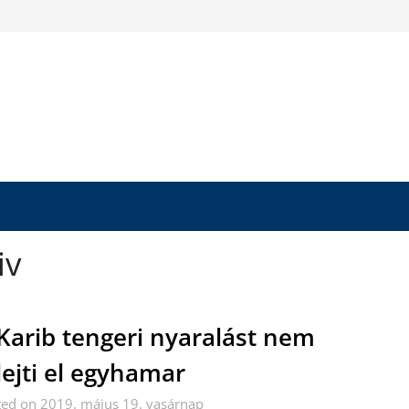
iv
Karib tengeri nyaralást nem
lejti el egyhamar
ted on 2019. május 19. vasárnap