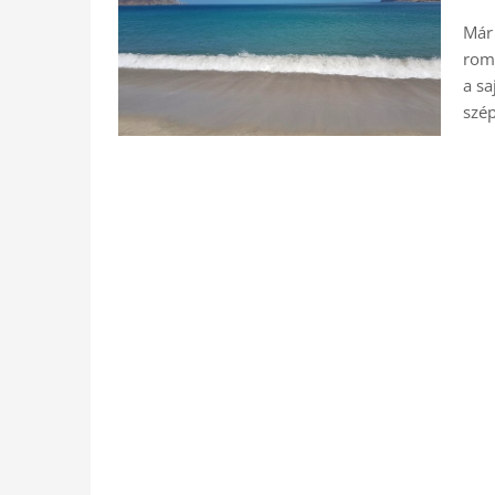
Már 
roma
a sa
szép