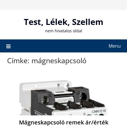
Skip
to
content
Test, Lélek, Szellem
nem hivatalos oldal
Menu
Címke:
mágneskapcsoló
Mágneskapcsoló remek ár/érték