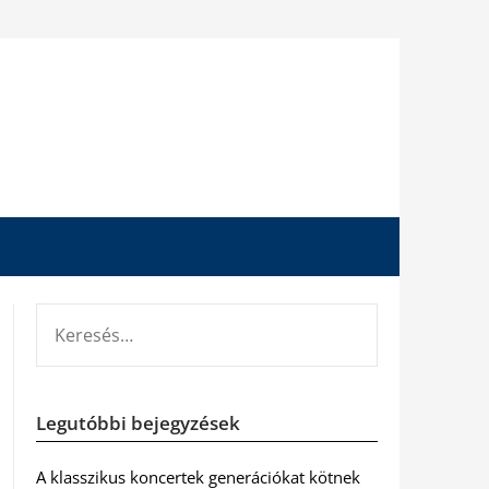
KERESÉS:
Legutóbbi bejegyzések
A klasszikus koncertek generációkat kötnek