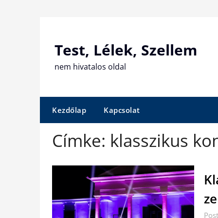
Skip
to
content
Test, Lélek, Szellem
nem hivatalos oldal
Kezdőlap
Kapcsolat
Címke:
klasszikus ko
Kl
ze
Post