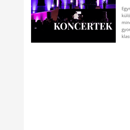
Egyr
külö
mind
gyor
klas