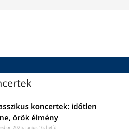
ncertek
asszikus koncertek: időtlen
ne, örök élmény
ed on 2025. június 16. hétfő