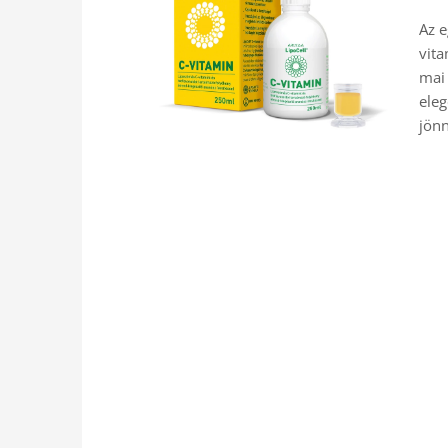
Az e
vita
mai 
eleg
jönn