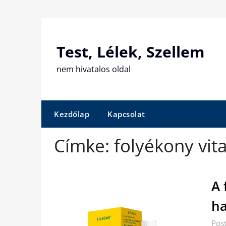
Skip
to
content
Test, Lélek, Szellem
nem hivatalos oldal
Kezdőlap
Kapcsolat
Címke:
folyékony vit
A 
ha
Post