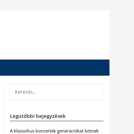
KERESÉS:
Legutóbbi bejegyzések
A klasszikus koncertek generációkat kötnek