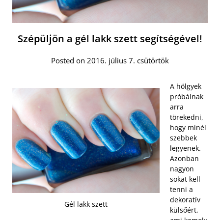
Szépüljön a gél lakk szett segítségével!
Posted on 2016. július 7. csütörtök
A hölgyek
próbálnak
arra
törekedni,
hogy minél
szebbek
legyenek.
Azonban
nagyon
sokat kell
tenni a
dekoratív
Gél lakk szett
külsőért,