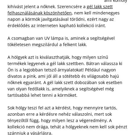
ami komoly
kihívást jelent a nőknek. Szerencsére a
gél lakk szett
felhasználásának köszönhetően
, nem kell mindenegyes
napon a körmök javítgatásával törődni, ezért nagy az
érdeklődés az interneten kapható kollekció iránt.
A csomagban van UV lámpa is, aminek a segítségével
tökéletesen megszilárdul a felkent lakk.
A hölgyek azt is kiválaszthatják, hogy milyen színű
termékek legyenek a gél lakk szettben. Bátran válassza ki
Ön is a legjobban tetsző árnyalatokat! Például nagyon
divatos a pink, ami jól áll a sötétebb és világosabb hajú
nőknek egyaránt. A gél lakk szett dobozában sok esetben
van olyan fedőlakk is, amelyiknek a segítségével még
tartósabbá lehet tenni a körmöket.
Sok hölgy teszi fel azt a kérdést, hogy mennyire tartós,
azonban erre a kérdésre nehéz válaszolni, mert sok
tényezőtől függ, hogy milyen lesz a végeredmény. A
kollekció nem drága, tehát a hölgyeknek nem kell sok pénzt
szánniuk a vásárlásra.