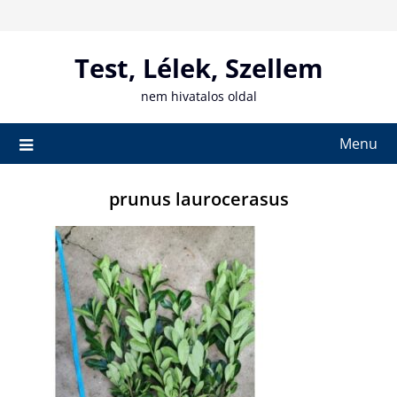
Skip
to
content
Test, Lélek, Szellem
nem hivatalos oldal
Menu
prunus laurocerasus