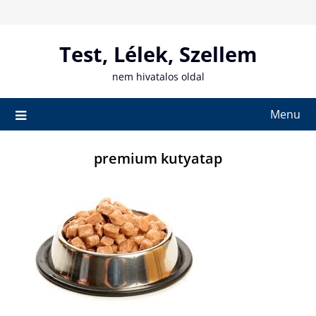
Skip
to
content
Test, Lélek, Szellem
nem hivatalos oldal
Menu
premium kutyatap