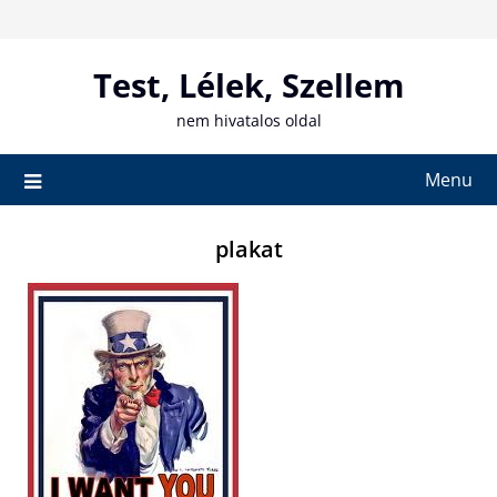
Skip
to
content
Test, Lélek, Szellem
nem hivatalos oldal
Menu
plakat