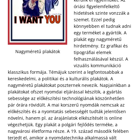
óriási figyelemfelkeltő
hidetések szinte vonzzák a
szemet. Ezzel pedig
könnyebben el tudnak adni
egy terméket a gyártók. A
plakát egy nagyméretű
hirdetmény. Ez grafikai és
Nagyméretű plakátok
tipográfiai elemek
felhasználásával készül. A
vizuális kommunikáció
klasszikus formája. Témájuk szerint a legfontosabbak a
kereskedelmi, a politikai és a kulturális plakátok. A
nagyméretű plakátokat poszternek nevezik. Napjainkban a
plakátokat ofszet nyomdai eljárással készítik, a gyártás
sebessége az előkészítési technológiának köszönhetően
pár órára rövidült.
A mai korszerű nyomdák nemcsak az
előkészítés és a nyomtatás sebességét tudták jelentősen
növelni, hanem pl. az árajánlatok elkészítését is online
végezhetjük. Egy plakát a polgári fejlődés terméke, a
nagyvárosi életforma része. A 19. század második felében
terjedt el, amikor a nyomdatechnika alkalmassá vált