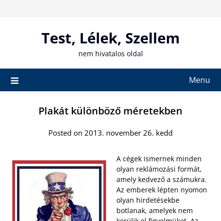
Skip
to
content
Test, Lélek, Szellem
nem hivatalos oldal
Menu
Plakát különböző méretekben
Posted on 2013. november 26. kedd
A cégek ismernek minden
olyan reklámozási formát,
amely kedvező a számukra.
Az emberek lépten nyomon
olyan hirdetésekbe
botlanak, amelyek nem
kerülik el figyelmüket. Az