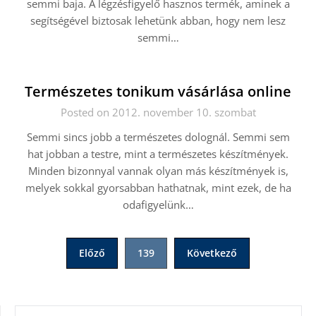
semmi baja. A légzésfigyelő hasznos termék, aminek a
segítségével biztosak lehetünk abban, hogy nem lesz
semmi…
Természetes tonikum vásárlása online
Posted on 2012. november 10. szombat
Semmi sincs jobb a természetes dolognál. Semmi sem
hat jobban a testre, mint a természetes készítmények.
Minden bizonnyal vannak olyan más készítmények is,
melyek sokkal gyorsabban hathatnak, mint ezek, de ha
odafigyelünk…
Bejegyzések
Előző
139
Következő
lapozása
KERESÉS: