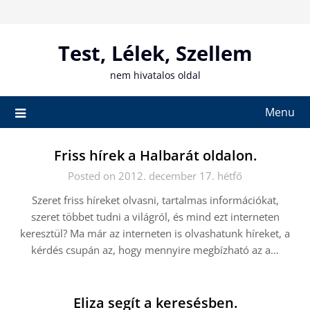
Skip
to
content
Test, Lélek, Szellem
nem hivatalos oldal
Menu
Friss hírek a Halbarát oldalon.
Posted on 2012. december 17. hétfő
Szeret friss híreket olvasni, tartalmas információkat,
szeret többet tudni a világról, és mind ezt interneten
keresztül? Ma már az interneten is olvashatunk híreket, a
kérdés csupán az, hogy mennyire megbízható az a…
Eliza segít a keresésben.