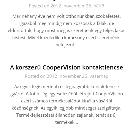
Posted on 2012. november 26. hétfő
Már néhány éve nem volt otthonunkban szobafestés,
igazából még mindig nem koszosak a falak, de
eldöntöttük, hogy most még is szeretnénk egy teljes lakás
festést. Mivel közeledik a karácsony ezért szeretnénk,
befejezni…
A korszerű CooperVision kontaktlencse
Posted on 2012. november 25. vasárnap
Az egyik legismertebb és legnagyobb kontaktlencse
gyártó. A több cég egyesüléséből létrejött CooperVision
ezért számos termékcsaládot kínál a vásárlói
közönségnek. Az egyik legjobb minőséget szolgáltatja.
Termékfejlesztései állandóan zajlanak, tehát az új
termékek…