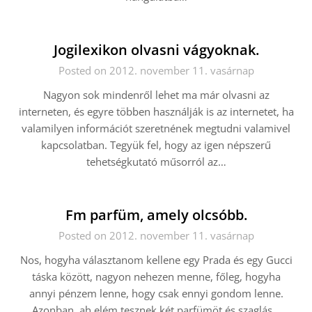
Jogilexikon olvasni vágyoknak.
Posted on 2012. november 11. vasárnap
Nagyon sok mindenről lehet ma már olvasni az
interneten, és egyre többen használják is az internetet, ha
valamilyen információt szeretnének megtudni valamivel
kapcsolatban. Tegyük fel, hogy az igen népszerű
tehetségkutató műsorról az…
Fm parfüm, amely olcsóbb.
Posted on 2012. november 11. vasárnap
Nos, hogyha választanom kellene egy Prada és egy Gucci
táska között, nagyon nehezen menne, főleg, hogyha
annyi pénzem lenne, hogy csak ennyi gondom lenne.
Azonban, ah elém tesznek két parfümöt és szaglás…