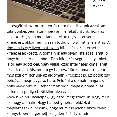
de csak
keresgélünk az interneten és nem foglalkozunk azzal, amit
tulajdonképpen látunk vagy amire rákattintunk, hogy az mi
is, akkor hogy ha mondanak nekünk egy internetes
kifejezést, akkor nem igazán tudjuk, hogy mit is jelent az.
A
domain is egy ilyen fontosabb
kifejezés, az internetes
kifejezések között. A domain is egy olyan kifejezés, amit jó
hogy ha ismer az ember. Ez a kifejezés végül is egy linket
jelöl, egy adott cég, vagy vállalkozás internetes címe lehet
ez a domain.
Viszont, hogy ha beszélünk domainről, akkor
meg kell említenünk az aldomain kifejezést is. Ez pedig egy
példával megmagyarázható. Például a domain maga az,
hogy www.nike.hu, tehát ez az oldal maga a domain, az
aldomain pedig ebből kiindulva ez
www.nike.hu/utcaicipők, így ezzel megérthetjük, hogy mi is
az, hogy domain. Hogy ha pedig néha példákkal
magyarázzák el nekünk, hogy mi mit is jelent, akkor talán
könnyebben megérhetjük a jelentését is az adott