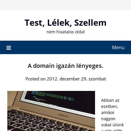
Skip
to
content
Test, Lélek, Szellem
nem hivatalos oldal
Menu
A domain igazán lényeges.
Posted on 2012. december 29. szombat
Abban az
esetben,
amikor
nagyon
sokat ülünk
a gép előtt,