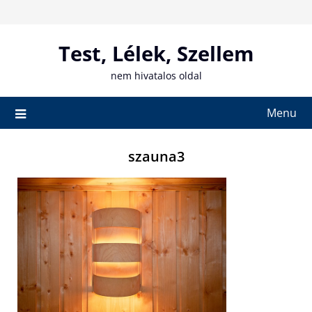
Skip
to
content
Test, Lélek, Szellem
nem hivatalos oldal
Menu
szauna3