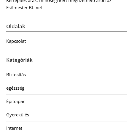
Kertépítés árak: minőségi kert megfizethető áron az
Esőmester Bt.-vel
Oldalak
Kapcsolat
Kategóriák
Biztosítás
egészség
Építőipar
Gyerekülés
Internet