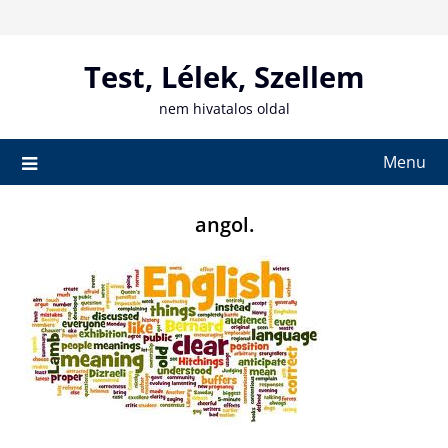
Skip
to
content
Test, Lélek, Szellem
nem hivatalos oldal
Menu
angol.