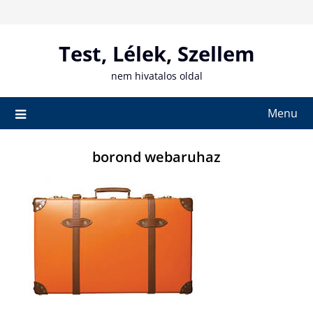
Skip
to
content
Test, Lélek, Szellem
nem hivatalos oldal
Menu
borond webaruhaz