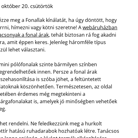
 október 20. csütörtök
zze meg a Fonallak kínálatát, ha úgy döntött, hogy
rrni, hímezni vagy kötni szeretne! A
webáruházban
acsonyak a fonal árak
, tehát biztosan rá fog akadni
ra, amit éppen keres. Jelenleg háromféle típus
zül lehet választani.
mini pólófonalak szinte bármilyen színben
grendelhetőek innen. Persze a fonal árak
szehasonlítása is szóba jöhet, a feltüntetett
atoknak köszönhetően. Természetesen, az oldal
etében érdemes még megtekinteni a
árgafonalakat is, amelyek jó minőségben vehetőek
eg.
lehet rendelni. Ne feledkezzünk meg a hurkolt
ottír hatású ruhadarabok hozhatóak létre. Tanácsos