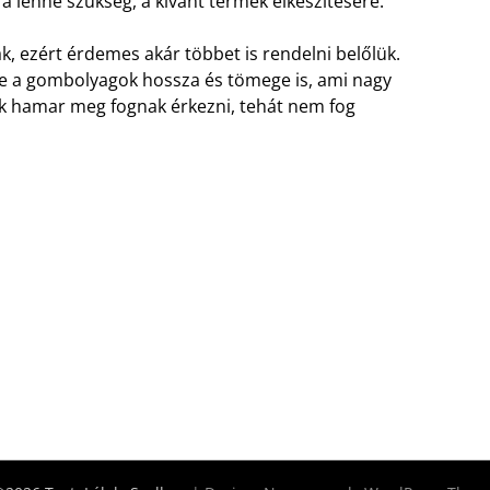
lenne szükség, a kívánt termék elkészítésére.
 ezért érdemes akár többet is rendelni belőlük.
ve a gombolyagok hossza és tömege is, ami nagy
ek hamar meg fognak érkezni, tehát nem fog