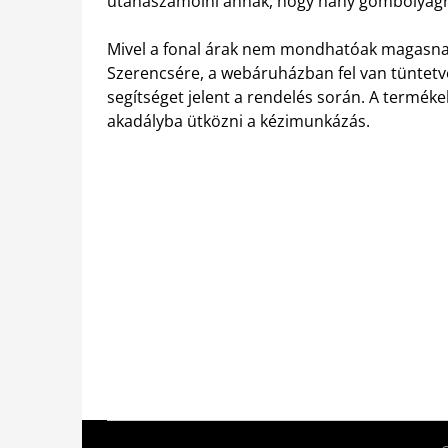
utánaszámolni annak, hogy hány gombolyagra 
Mivel a fonal árak nem mondhatóak magasnak,
Szerencsére, a webáruházban fel van tüntet
segítséget jelent a rendelés során. A termék
akadályba ütközni a kézimunkázás.