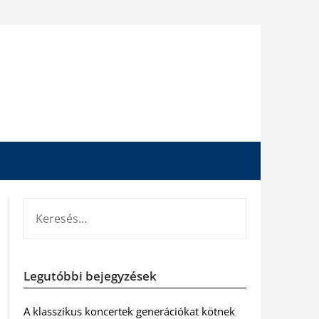
KERESÉS:
Legutóbbi bejegyzések
A klasszikus koncertek generációkat kötnek