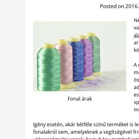
Posted on 2016.
Né
va
al
ar
kö
A 
me
ös
ad
es
Fonal árak
sp
m
Igény esetén, akár kétféle színű terméket is 
fonalakról sem, amelyeknek a segítségével fr