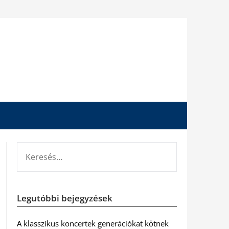
KERESÉS:
Legutóbbi bejegyzések
A klasszikus koncertek generációkat kötnek