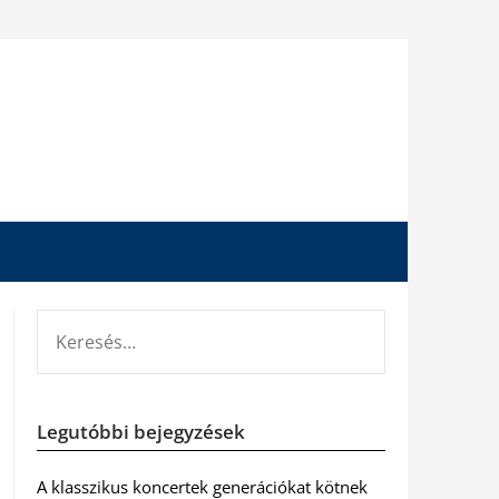
KERESÉS:
Legutóbbi bejegyzések
A klasszikus koncertek generációkat kötnek