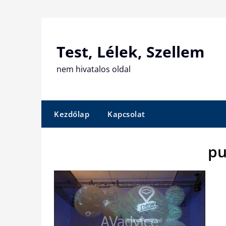
Skip
to
content
Test, Lélek, Szellem
nem hivatalos oldal
Kezdőlap
Kapcsolat
pu