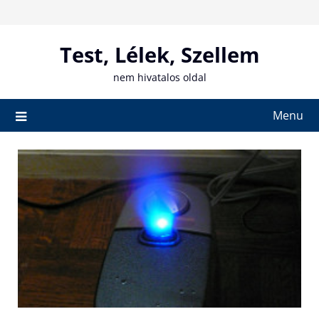
Skip
to
content
Test, Lélek, Szellem
nem hivatalos oldal
Menu