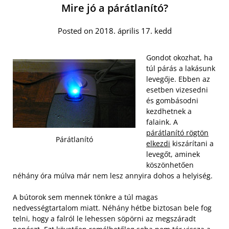
Mire jó a párátlanító?
Posted on 2018. április 17. kedd
Gondot okozhat, ha
túl párás a lakásunk
levegője. Ebben az
esetben vizesedni
és gombásodni
kezdhetnek a
falaink. A
párátlanító rögtön
Párátlanító
elkezdi
kiszárítani a
levegőt, aminek
köszönhetően
néhány óra múlva már nem lesz annyira dohos a helyiség.
A bútorok sem mennek tönkre a túl magas
nedvességtartalom miatt. Néhány hétbe biztosan bele fog
telni, hogy a falról le lehessen söpörni az megszáradt