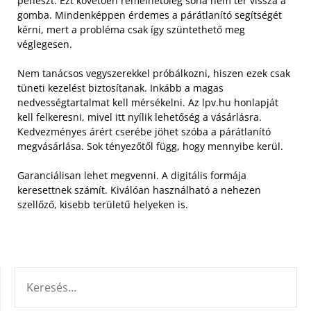
penészt. Ezt követően remélhetőleg soha nem tér vissza a
gomba. Mindenképpen érdemes a párátlanító segítségét
kérni, mert a probléma csak így szüntethető meg
véglegesen.
Nem tanácsos vegyszerekkel próbálkozni, hiszen ezek csak
tüneti kezelést biztosítanak. Inkább a magas
nedvességtartalmat kell mérsékelni. Az lpv.hu honlapját
kell felkeresni, mivel itt nyílik lehetőség a vásárlásra.
Kedvezményes árért cserébe jöhet szóba a párátlanító
megvásárlása. Sok tényezőtől függ, hogy mennyibe kerül.
Garanciálisan lehet megvenni. A digitális formája
keresettnek számít. Kiválóan használható a nehezen
szellőző, kisebb területű helyeken is.
KERESÉS: