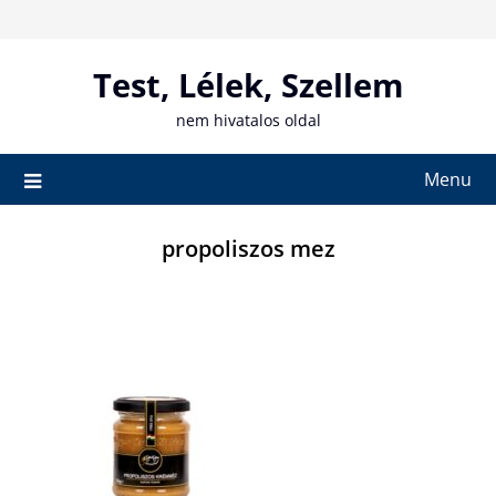
Skip
to
content
Test, Lélek, Szellem
nem hivatalos oldal
Menu
propoliszos mez