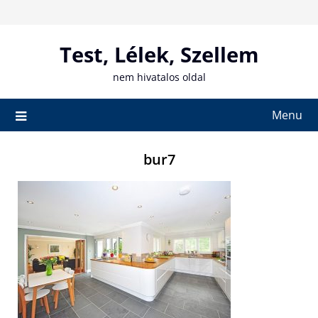
Skip
to
content
Test, Lélek, Szellem
nem hivatalos oldal
Menu
bur7