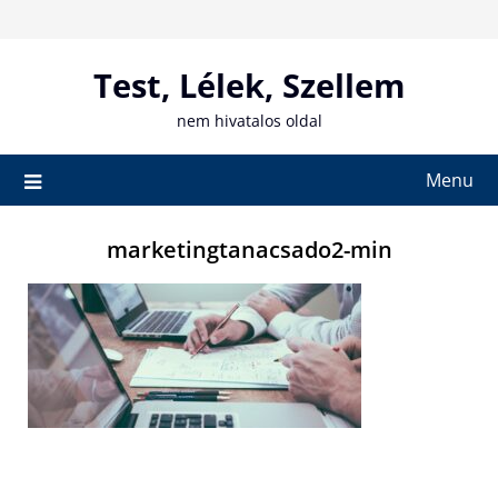
Skip
to
content
Test, Lélek, Szellem
nem hivatalos oldal
Menu
marketingtanacsado2-min