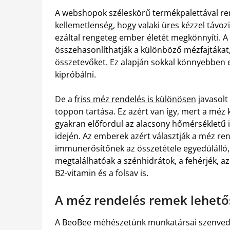
A webshopok széleskörű termékpalettával re
kellemetlenség, hogy valaki üres kézzel távoz
ezáltal rengeteg ember életét megkönnyíti. 
összehasonlíthatják a különböző mézfajtákat, 
összetevőket. Ez alapján sokkal könnyebben e
kipróbálni.
De a
friss méz rendelés is különösen
javasolt
toppon tartása. Ez azért van így, mert a méz
gyakran előfordul az alacsony hőmérsékletű 
idején. Az emberek azért választják a méz re
immunerősítőnek az összetétele egyedülálló, 
megtalálhatóak a szénhidrátok, a fehérjék, a
B2-vitamin és a folsav is.
A méz rendelés remek lehető
A BeoBee méhészetünk munkatársai szenvedé