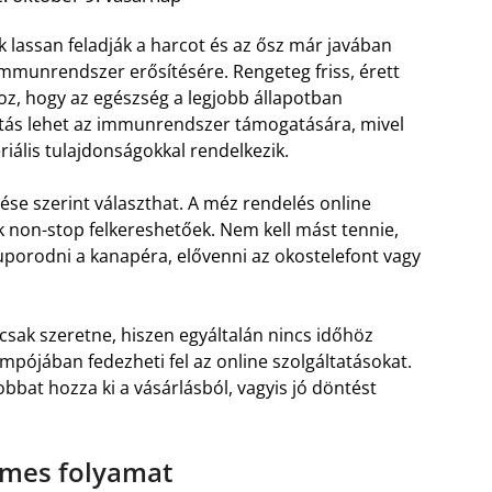
 lassan feladják a harcot és az ősz már javában
 immunrendszer erősítésére. Rengeteg friss, érett
oz, hogy az egészség a legjobb állapotban
sztás lehet az immunrendszer támogatására, mivel
iális tulajdonságokkal rendelkezik.
lése szerint választhat. A méz rendelés online
 non-stop felkereshetőek. Nem kell mást tennie,
uporodni a kanapéra, elővenni az okostelefont vagy
 csak szeretne, hiszen egyáltalán nincs időhöz
tempójában fedezheti fel az online szolgáltatásokat.
bbat hozza ki a vásárlásból, vagyis jó döntést
lmes folyamat