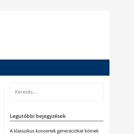
KERESÉS:
Legutóbbi bejegyzések
A klasszikus koncertek generációkat kötnek