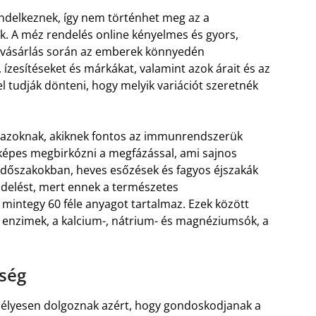
ndelkeznek, így nem történhet meg az a
ik. A méz rendelés online kényelmes és gyors,
A vásárlás során az emberek könnyedén
ízesítéseket és márkákat, valamint azok árait és az
l tudják dönteni, hogy melyik variációt szeretnék
 azoknak, akiknek fontos az immunrendszerük
 képes megbirkózni a megfázással, ami sajnos
időszakokban, heves esőzések és fagyos éjszakák
ndelést, mert ennek a természetes
mintegy 60 féle anyagot tartalmaz. Ezek között
z enzimek, a kalcium-, nátrium- és magnéziumsók, a
ség
lyesen dolgoznak azért, hogy gondoskodjanak a