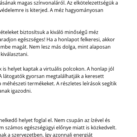
tásának magas színvonaláról. Az elkötelezettségük a
védelemre is kiterjed. A méz hagyományosan
ételeket biztosítsuk a kiváló minőségű méz
radjon egészséges! Ha a honlapot felkeresi, akkor
zembe magát. Nem lesz más dolga, mint alaposan
kiválasztani.
 helyet kaptak a virtuális polcokon. A honlap jól
A látogatók gyorsan megtalálhatják a keresett
méhészeti termékeket. A részletes leírások segítik
anak igazodni.
elkedő helyet foglal el. Nem csupán az ízével és
em számos egészségügyi előnye miatt is közkedvelt.
ak a szervezetben, így azonnali energiát