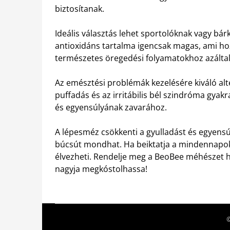
biztosítanak.
Ideális választás lehet sportolóknak vagy bár
antioxidáns tartalma igencsak magas, ami ho
természetes öregedési folyamatokhoz azáltal
Az emésztési problémák kezelésére kiváló alt
puffadás és az irritábilis bél szindróma gya
és egyensúlyának zavarához.
A lépesméz csökkenti a gyulladást és egyensú
búcsút mondhat. Ha beiktatja a mindennapok
élvezheti. Rendelje meg a BeoBee méhészet h
nagyja megkóstolhassa!
©