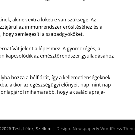
kinek, akinek extra löketre van szüksége. Az
zzájárul az immunrendszer erősítéséhez és a
, hogy semlegesíti a szabadgyököket.
ernatívát jelent a lépesméz. A gyomorégés, a
kran kapcsolódik az emésztőrendszer gyulladásához
lyba hozza a bélflórát, így a kellemetlenségeknek
ba, akkor az egészségügyi előnyeit nap mint nap
onlapjáról mihamarabb, hogy a család apraja-
2026 Test, Lélek, Szellem
| Design:
Newspaperly WordPress Them