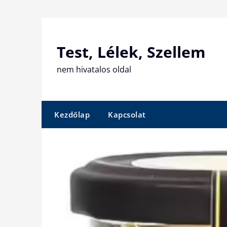
Skip
to
content
Test, Lélek, Szellem
nem hivatalos oldal
Kezdőlap
Kapcsolat