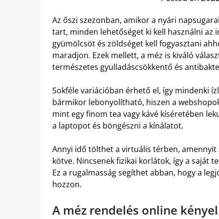
Az őszi szezonban, amikor a nyári napsugarak
tart, minden lehetőséget ki kell használni az
gyümölcsöt és zöldséget kell fogyasztani ahh
maradjon. Ezek mellett, a méz is kiváló vála
természetes gyulladáscsökkentő és antibakter
Sokféle variációban érhető el, így mindenki íz
bármikor lebonyolítható, hiszen a webshopok
mint egy finom tea vagy kávé kíséretében lek
a laptopot és böngészni a kínálatot.
Annyi idő tölthet a virtuális térben, amennyit
kötve. Nincsenek fizikai korlátok, így a saját 
Ez a rugalmasság segíthet abban, hogy a legjo
hozzon.
A méz rendelés online kénye