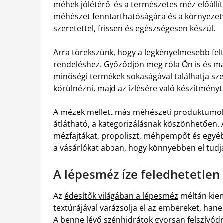
méhek jólétéről és a természetes méz előállí
méhészet fenntarthatóságára és a környezet
szeretettel, frissen és egészségesen készül.
Arra törekszünk, hogy a legkényelmesebb felt
rendeléshez. Győződjön meg róla Ön is és ma
minőségi termékek sokaságával találhatja s
körülnézni, majd az ízlésére való készítményt 
A mézek mellett más méhészeti produktumok is
átlátható, a kategorizálásnak köszönhetően. 
mézfajtákat, propoliszt, méhpempőt és egyéb 
a vásárlókat abban, hogy könnyebben el tudj
A lépesméz íze feledhetetlen
Az
édesítők világában a lépesméz
méltán kiem
textúrájával varázsolja el az embereket, han
A benne lévő szénhidrátok gyorsan felszívódn