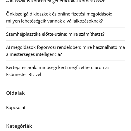
A klasszikus koncertek generációkat kötnek össze
Önkiszolgáló kioszkok és online fizetési megoldások:
milyen lehetőségeik vannak a vállalkozásoknak?
Szemhéjplasztika előtte-utána: mire számíthatsz?
AI megoldások fogorvosi rendelőben: mire használható ma
a mesterséges intelligencia?
Kertépítés árak: minőségi kert megfizethető áron az
Esőmester Bt.-vel
Oldalak
Kapcsolat
Kategóriák