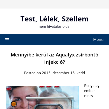
Skip
to
content
Test, Lélek, Szellem
nem hivatalos oldal
Menu
Mennyibe kerül az Aqualyx zsírbontó
injekció?
Posted on 2015. december 15. kedd
Rengeteg
ember
nincs