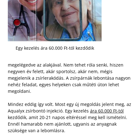
Egy kezelés ára 60.000 Ft-tól kezdődik
megelégedve az alakjával. Nem tehet róla senki, hiszen
negyven év felett, akár sportolsz, akár nem, mégis
megjelenik a zsírlerakódás. A zsírpárnák lebontása nagyon
nehéz feladat, egyes helyeken csak műtéti úton lehet
megoldani.
Mindez eddig így volt. Most egy új megoldás jelent meg, az
Aqualyx zsírbontó injekció. Egy kezelés
ára 60.000 Ft-tól
kezdődik, amit 20-21 napos eltéréssel meg kell ismételni.
Ennél hamarabb nem ajánlott, ugyanis az anyagnak
szüksége van a lebomlásra.