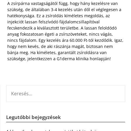
A zsírpárna vastagságától függ, hogy hány kezelésre van
szükség, de általában 3-4 kezelés után dől el véglegesen a
hatékonysága. Ez a zsíroldás kíméletes megoldás, az
injekciót lassan felszívódó fájdalomcsillapítóval
fecskendezik a kiválasztott területbe. A lassan feloldódó
anyag fokozatosan égeti a zsírszöveteket, nincs vágás,
nincs fájdalom. Egy kezelés ára 60.000 Ft-tól kezdődik. Igaz,
hogy nem kevés, de aki rászánja magát, biztosan nem
bánja meg. Ha kíméletes, garantált zsíroldásra van
szüksége, jelentkezzen a G1derma klinika honlapján!
KERESÉS:
Legutóbbi bejegyzések