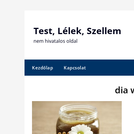
Skip
to
content
Test, Lélek, Szellem
nem hivatalos oldal
Kezdőlap
Kapcsolat
dia 