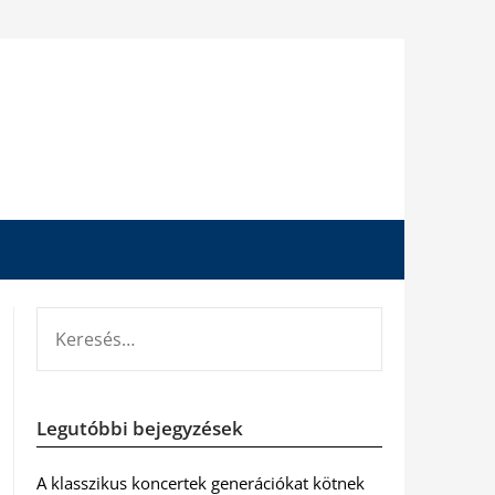
KERESÉS:
Legutóbbi bejegyzések
A klasszikus koncertek generációkat kötnek