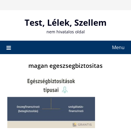
Skip
to
content
Test, Lélek, Szellem
nem hivatalos oldal
Menu
magan egeszsegbiztositas