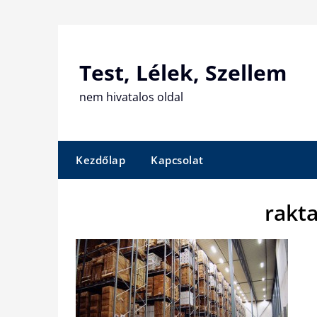
Skip
to
content
Test, Lélek, Szellem
nem hivatalos oldal
Kezdőlap
Kapcsolat
rakta