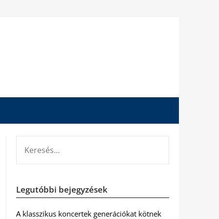
KERESÉS:
Legutóbbi bejegyzések
A klasszikus koncertek generációkat kötnek