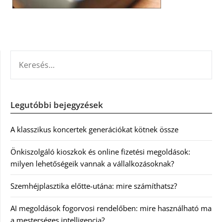
KERESÉS:
Legutóbbi bejegyzések
A klasszikus koncertek generációkat kötnek össze
Önkiszolgáló kioszkok és online fizetési megoldások:
milyen lehetőségeik vannak a vállalkozásoknak?
Szemhéjplasztika előtte-utána: mire számíthatsz?
AI megoldások fogorvosi rendelőben: mire használható ma
a mesterséges intelligencia?