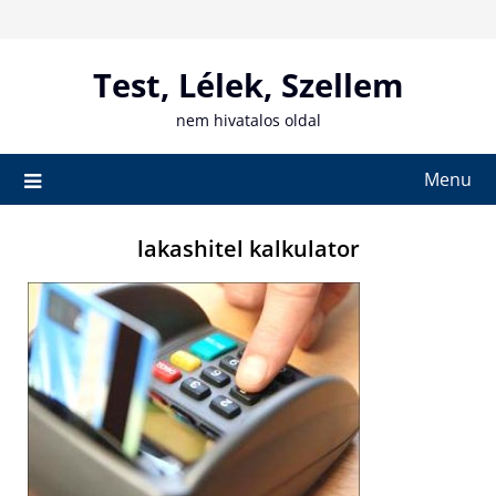
Skip
to
content
Test, Lélek, Szellem
nem hivatalos oldal
Menu
lakashitel kalkulator