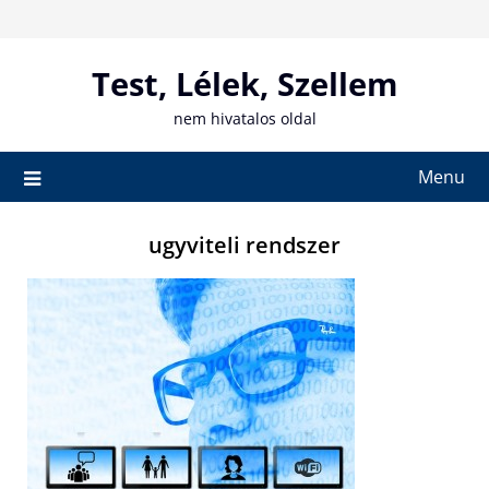
Skip
to
content
Test, Lélek, Szellem
nem hivatalos oldal
Menu
ugyviteli rendszer