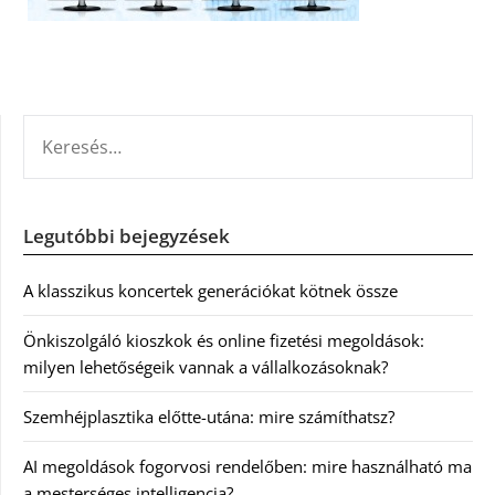
KERESÉS:
Legutóbbi bejegyzések
A klasszikus koncertek generációkat kötnek össze
Önkiszolgáló kioszkok és online fizetési megoldások:
milyen lehetőségeik vannak a vállalkozásoknak?
Szemhéjplasztika előtte-utána: mire számíthatsz?
AI megoldások fogorvosi rendelőben: mire használható ma
a mesterséges intelligencia?